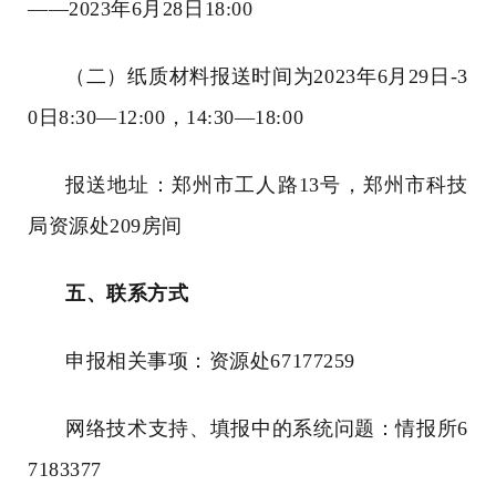
——2023
年
6
月
28
日
18:00
（二）纸质材料报送时间为
2023
年
6
月
29
日
-3
0
日
8:30—12:00
，
14:30—18:00
报送地址：郑州市工人路
13
号，郑州市科技
局资源处
209
房间
五、联系方式
申报相关事项：资源处
67177259
网络技术支持、填报中的系统问题：情报所
6
7183377