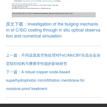
原文下载：Investigation of the bulging mechanis
m of C/SiC coating through in situ optical observa
tion and numerical simulation
上一篇：不同温度真空热处理对FeCrMoCBY非晶合金涂
层组织结构与摩擦学性能的影响研究
下一篇：A robust copper oxide-based
superhydrophobic microfiltration membrane for
moisture-proof treatment