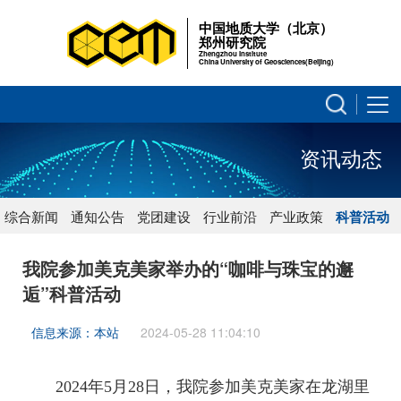
中国地质大学（北京）
郑州研究院
Zhengzhou Institute
China University of Geosciences(Beijing)
资讯动态
综合新闻
通知公告
党团建设
行业前沿
产业政策
科普活动
我院参加美克美家举办的“咖啡与珠宝的邂
逅”科普活动
信息来源：本站
2024-05-28 11:04:10
2024年5月28日
，
我院参加
美克美家
在龙湖里